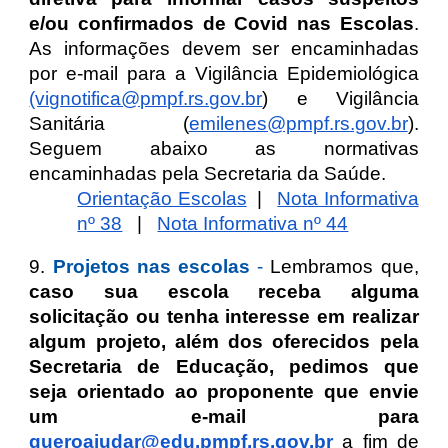
e/ou confirmados de Covid nas Escolas
.
As informações devem ser encaminhadas
por e-mail para a Vigilância Epidemiológica
(vignotifica@pmpf.rs.gov.br
) e Vigilância
Sanitária (
emilenes@pmpf.rs.gov.br
).
Seguem abaixo as normativas
encaminhadas pela Secretaria da Saúde.
Orientação Escolas
|
Nota Informativa
nº 38
|
Nota Informativa nº 44
9.
Projetos nas escolas
-
Lembramos que,
caso sua escola receba alguma
solicitação ou tenha interesse em realizar
algum projeto, além dos oferecidos pela
Secretaria de Educação, pedimos que
seja orientado ao proponente que envie
um e-mail para
queroajudar@edu.pmpf.rs.gov.br
a fim de