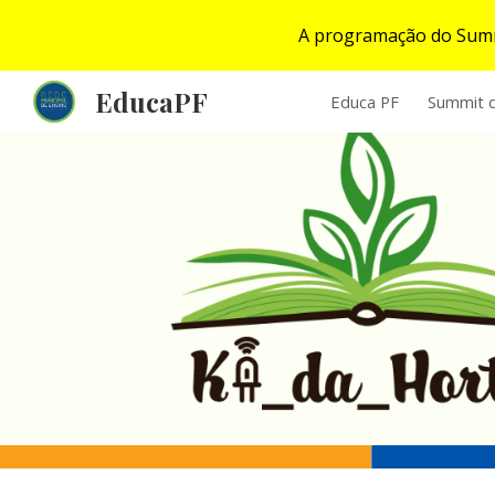
A programação do Summi
Sk
EducaPF
Educa PF
Summit d