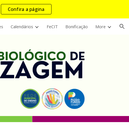
Confira a página
ion
es
Calendários
FeCIT
Bonificação
More