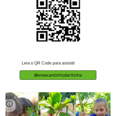
Leia o QR Code
para assistir
@emeicantinhodaritinha