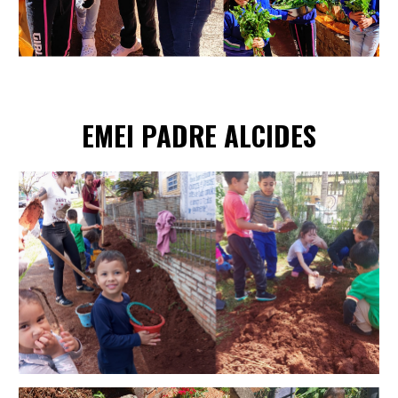
EME
I
PADRE ALCIDES