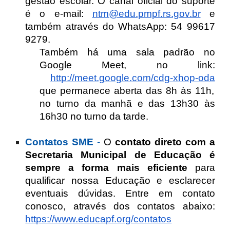
gestão escolar. O canal oficial do suporte
é o e-mail:
ntm@edu.pmpf.rs.gov.br
e
também através do WhatsApp: 54 99617
9279.
Também há uma sala padrão no
Google Meet, no link:
http://meet.google.com/cdg-xhop-oda
que permanece aberta das 8h às 11h,
no turno da manhã e das 13h30 às
16h30 no turno da tarde.
Contatos SME
-
O
contato direto com a
Secretaria Municipal de Educação é
sempre a forma mais eficiente
para
qualificar nossa Educação e esclarecer
eventuais dúvidas. Entre em contato
conosco, através dos contatos abaixo:
https://www.educapf.org/contatos