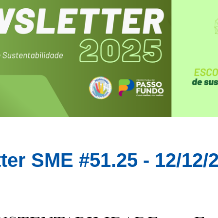
ter SME #
51
.25 - 1
2
/
12
/