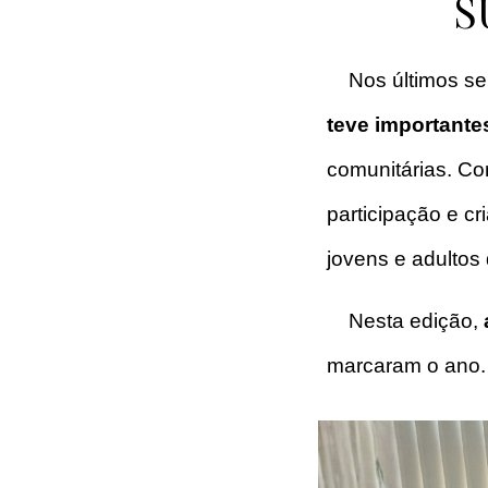
S
Nos últimos s
teve important
comunitárias. Com
participação e c
jovens e adultos
Nesta edição,
marcaram o ano.