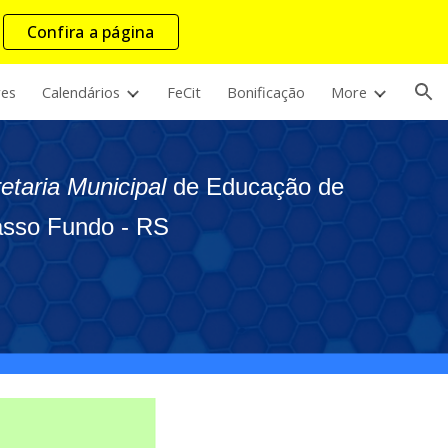
Confira a página
ion
res
Calendários
FeCit
Bonificação
More
etaria Municipal
de Educação de
sso Fundo - RS