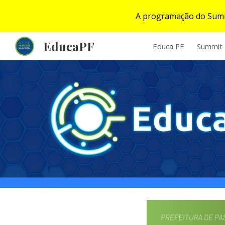
A programação do Summi
Sk
EducaPF
Educa PF
Summit 