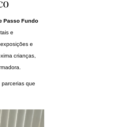
co
de Passo Fundo
tais e
, exposições e
oxima crianças,
ormadora.
e parcerias que