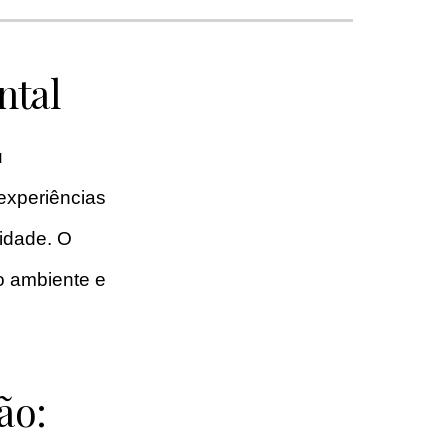
ntal
u
 experiências
idade. O
o ambiente e
ão: